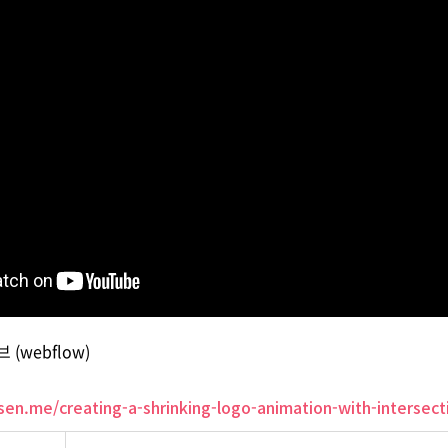
(webflow)
llsen.me/creating-a-shrinking-logo-animation-with-intersec