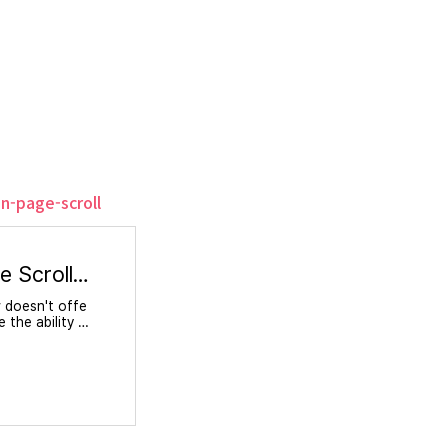
n-page-scroll
Logo and Navbar Animation on Page Scroll - Webflow
 doesn't offe
 the ability t
to bring comm