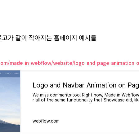
 로고가 같이 작아지는 홈페이지 예시들
com/made-in-webflow/website/logo-and-page-animation-o
We miss comments too! Right now, Made in Webflow
r all of the same functionality that Showcase did, like
o leave comments. But don't worry: We're working 
ents back as soon as possible!
webflow.com