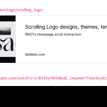
com/tags/scrolling_logo
RNO1's Homepage scroll interaction
dribbble.com
tube.com/watch?v=x-BVEhyYW50&ab_channel=TimothyRic