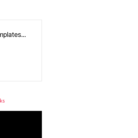
Scrolling Logo designs, themes, templates and downloadable graphic elements on Dribbble
ks