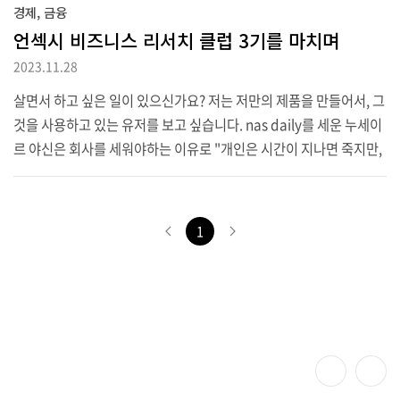
경제, 금융
언섹시 비즈니스 리서치 클럽 3기를 마치며
2023.11.28
살면서 하고 싶은 일이 있으신가요? 저는 저만의 제품을 만들어서, 그
것을 사용하고 있는 유저를 보고 싶습니다. nas daily를 세운 누세이
르 야신은 회사를 세워야하는 이유로 "개인은 시간이 지나면 죽지만,
회사는 창업자의 뜻을 이어갈 수 있기 때문"이라고 했습니다. 짧은 생
을 살아가면서 사회에 도움이 되거나, 타인에게 어떤 가치를 준다는
것은 얼마나 행복한 일일까요. 그렇게 제품을 만들고 창업을 준비하
1
다가 찾은 것이 "언섹시 비즈니스" 라는 이메일 리스트였습니다. htt
ps://maily.so/unsexybusinesskr 언섹시 비즈니스 화려하지 않은
비즈니스들을 소개드립니다. maily.so 이곳에서는 리서치 클럽이라
(0)
는 것을 운영합니다. 곧 4기를 뽑을 예정인가보네요. https://break
bo..