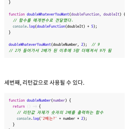
}

function
doubleWhateverYouWant
(
doubleFunction, doubleIt
) {

// 함수를 매개변수로 전달했다.
console
.
log
(
doubleFunction
(doubleIt) + 
5
);

}

doubleWhateverYouWant
(doubleNumber, 
2
);  
// 9
// 2가 들어가서 2배가 된 이후에 5랑 더해져서 9가 됨
세번째, 리턴값으로 사용될 수 있다.
function
doubleNumber
(
number
) {

return
() =>
 {

// 리턴값 자체가 숫자의 2배를 출력하는 함수
console
.
log
(
'2배는?'
 + number * 
2
);

  }
