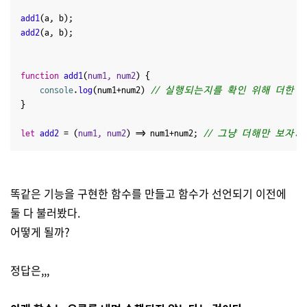
add1
add2
(a, b);

function
add1
(
num1, num2
) {

console
.
log
(num1+num2) 
// 실행되는지를 확인 위해 더한 
}

let
add2
 = (
num1, num2
) => num1+num2; 
// 그냥 더해만 보자.
똑같은 기능을 구현한 함수를 만들고 함수가 선언되기 이전에
둘 다 불러봤다.
어떻게 될까?
정답은,,,