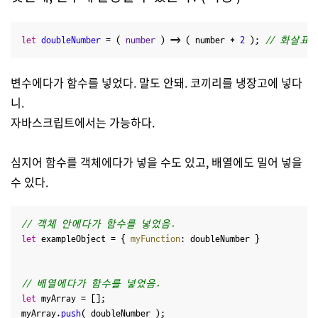
let
doubleNumber
 = (
 number 
) => ( number * 
2
 ); 
// 화살표
변수에다가 함수를 넣었다. 말도 안돼. 코끼리를 냉장고에 넣다
니.
자바스크립트에서는 가능하다.
심지어 함수를 객체에다가 넣을 수도 있고, 배열에도 밀어 넣을
수 있다.
// 객체 안에다가 함수를 넣었음.
let
 exampleObject = { 
myFunction
: doubleNumber }

// 배열에다가 함수를 넣었음.
let
 myArray = [];

myArray.
push
( doubleNumber );