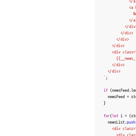
              </a>
              <a 
                Ne
              </a>
            </div>
          </div> 

        </div>

      </div>

      <div class=
        {{__news_
      </div>

    </div>

  `
;

if
 (newsFeed.
le
    newsFeed = st
  }

for
(
let
 i = (st
    newsList.
push
      <div class=
        <div clas