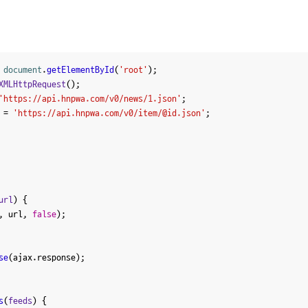
 
document
.
getElementById
(
'root'
XMLHttpRequest
'https://api.hnpwa.com/v0/news/1.json'
 = 
'https://api.hnpwa.com/v0/item/@id.json'
url
) {

, url, 
false
);

se
(ajax.
response
);

s
(
feeds
) {
