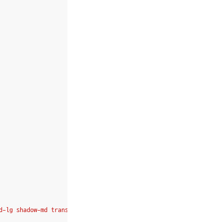
d-lg shadow-md transition-colors duration-500 hover:bg-green-100"