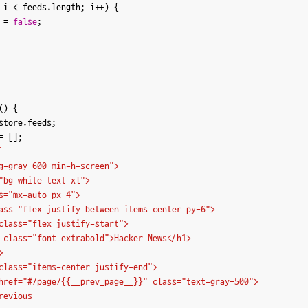
 i < feeds.
length
; i++) {

 = 
false
;

(
) {

store.
feeds
;

= [];

`

g-gray-600 min-h-screen">

"bg-white text-xl">

s="mx-auto px-4">

ass="flex justify-between items-center py-6">

class="flex justify-start">

 class="font-extrabold">Hacker News</h1>



class="items-center justify-end">

href="#/page/{{__prev_page__}}" class="text-gray-500">

evious
