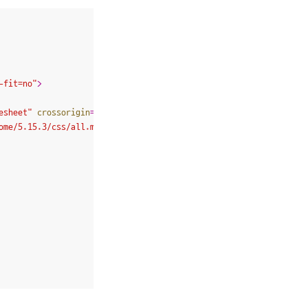
-fit=no"
>
esheet"
crossorigin
=
"anonymous"
>
ome/5.15.3/css/all.min.css"
integrity
=
"sha512-iBBXm8fW90+nuLcSKl