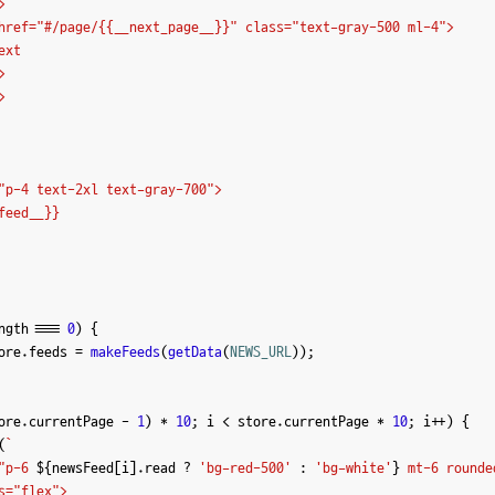


href="#/page/{{__next_page__}}" class="text-gray-500 ml-4">

xt





"p-4 text-2xl text-gray-700">

feed__}}        

ngth
 === 
0
) {

ore.
feeds
 = 
makeFeeds
(
getData
(
NEWS_URL
));

ore.
currentPage
 - 
1
) * 
10
; i < store.
currentPage
 * 
10
; i++) {

(
`

"p-6 
${newsFeed[i].read ? 
'bg-red-500'
 : 
'bg-white'
}
 mt-6 rounde
s="flex">
