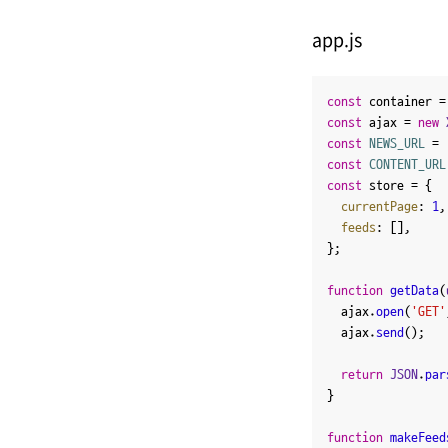
app.js
const
 container =
const
 ajax = 
new
const
NEWS_URL
 = 
const
CONTENT_URL
const
 store = {

currentPage
: 
1
,

feeds
: [],

};

function
getData
(
  ajax.
open
(
'GET'
  ajax.
send
();

return
JSON
.
par
}

function
makeFeed