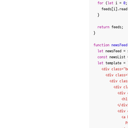
for
 (
let
 i = 
0
;
    feeds[i].
read
  }

return
 feeds;

}

function
newsFeed
let
 newsFeed = 
const
 newsList 
let
 template = 
    <div class="b
      <div class=
        <div clas
          <div cl
            <div 
              <h1
            </div>
            <div 
              <a 
                Pr