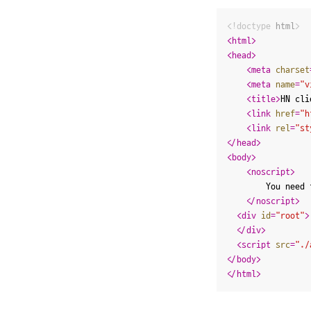
<!doctype 
html
>
<
html
>
<
head
>
<
meta
charset
<
meta
name
=
"v
<
title
>
HN cli
<
link
href
=
"h
<
link
rel
=
"st
</
head
>
<
body
>
<
noscript
>
		You need to enable JavaScript to run this app.

</
noscript
>
<
div
id
=
"root"
>
</
div
>
<
script
src
=
"./
</
body
>
</
html
>