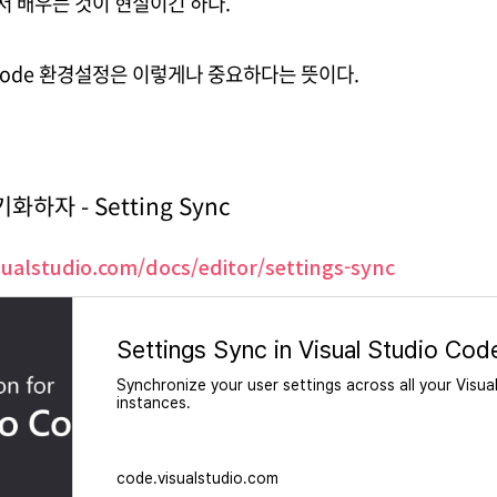
저 배우는 것이 현실이긴 하다.
scode 환경설정은 이렇게나 중요하다는 뜻이다.
화하자 - Setting Sync
sualstudio.com/docs/editor/settings-sync
Settings Sync in Visual Studio Cod
Synchronize your user settings across all your Visu
instances.
code.visualstudio.com