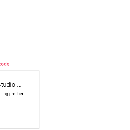
code
Prettier - Code formatter - Visual Studio Marketplace
sing prettier