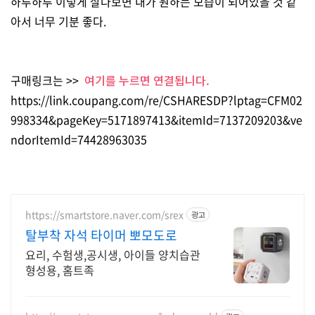
하루하루 이렇게 살다보면 내가 원하는 모습이 되어있을 것 같
아서 너무 기분 좋다.
구매링크는 >>
여기를 누르면 연결됩니다.
https://link.coupang.com/re/CSHARESDP?lptag=CFM02
998334&pageKey=5171897413&itemId=7137209203&ve
ndorItemId=74428963035
https://smartstore.naver.com/srex
광고
탈부착 자석 타이머 뽀모도로
요리, 수험생,공시생, 아이들 양치습관
형성용, 홈트족