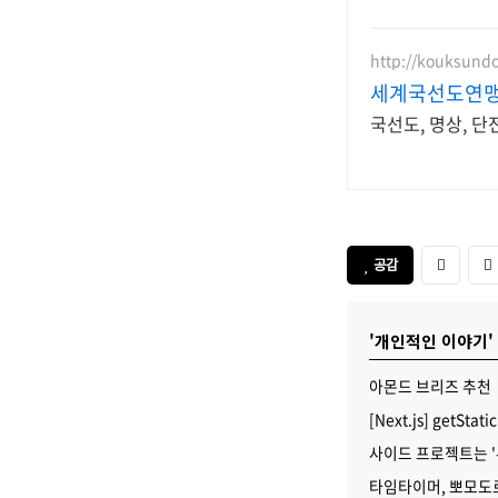
http://kouksund
세계국선도연
국선도, 명상, 
공감
'개인적인 이야기'
아몬드 브리즈 추천
[Next.js] getSta
사이드 프로젝트는 '
타임타이머, 뽀모도