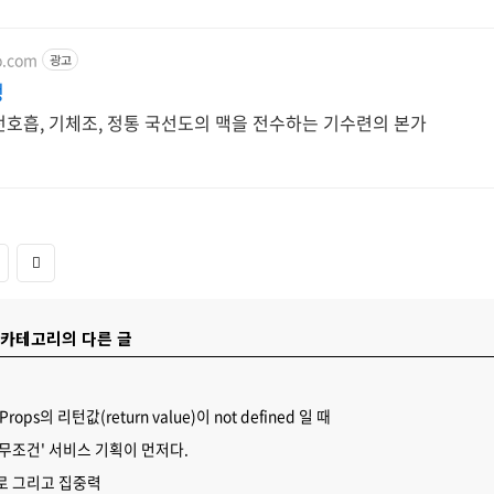
o.com
광고
맹
단전호흡, 기체조, 정통 국선도의 맥을 전수하는 기수련의 본가
 카테고리의 다른 글
ticProps의 리턴값(return value)이 not defined 일 때
무조건' 서비스 기획이 먼저다.
로 그리고 집중력