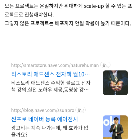
모든 프로젝트는 은밀하지만 위대하게 scale-up 할 수 있는 프
로젝트로 진행해야한다.
그렇지 않은 프로젝트는 배포까지 안될 확률이 높기 때문이다.
http://smartstore.naver.com/naturehuman
광고
티스토리 애드센스 전자책 월100
만원 고정 수익발생!
티스토리 애드센스 수익형 블로그 전자
책 강의,실전 노하우 제공,동영상 강의
포함 애드센스 수익을 빠르게 얻는 방
법을 전자책과 동영상으로 초보자도 쉽
게 배워요!
http://blog.naver.com/ssunpro
광고
썬프로 네이버 등록 에이전시
광고비는 계속 나가는데, 왜 효과가 없
을까요?